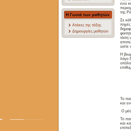
ενώ κ
περιο
της Ρ
Η Γωνιά των μαθητών
Σε κά
πηγές 
Ατάκες της τάξης
δημοφ
Δημιουργίες μαθητών
φοιτη
τάση 
αποτελ
ώστε ν
Η βιω
λόγο 
υπόλοι
επιθυ
Το παι
και εν
Ο μέσο
Το πα
και κ
επίπε