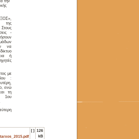
α την
ακής
ΟΞΟΣ»,
ω της
 Στους
σεις -
τήσουν
ομάδων
ύν να
δίκτυο
εια ή
ηγητές
τος με
ίου :
τέρη,
ο, ενώ
και τη
υ 1ου
.
εύτερη
[ ]
126
kB
tarxos_2015.pdf