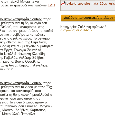
 στον τελικό! Μπορείτε να
Lykeio_apotelesmata_20os_Aris
ύσετε το τραγούδι των παιδιών
ΕΔΩ
Διαβάστε περισσότερα: Αποτελέσματ
ο στην κατηγορία "Video"
πήρε
 μαθητών για τη δημιουργία του
"Νιώσε", που αναφέρεται στις
Κατηγορία:
Συλλογή άρθρων
/
Διαγωνισμοί 2014-15
λίες που αντιμετωπίσζουν τα παιδιά
ματικά προβλήματα και ειδικές
ες στο σχολικό χώρο. Το σενάριο
σκηνοθεσία είναι της Θεμελίνας
υράκη και συμμετέχουν οι μαθητές:
να Εργά, Γεωργία Ζεμπιλλά,
ία Κουλλιά, Φωτεινή Κλεούδη,
ης Γαβαλάς, Λελέκης Σάββας,
 Γιάννης, Βούης Θεοφίλης,
τώνη Άννα, Καρυώτη Αγγελική,
ίου Θέμη.
ο στην κατηγορία "Video"
πήρε
μαθητών για το video με τίτλο "Όχι
ρησκευτικό φανατισμό", που
ικάζει τη θρησκευτική μισαλλοδοξία
ο φανατισμό από όπου κι αν
εται. Το video δημιούργησαν οι
ές: Στεφαδούρου Ευανθία, Μάγκου
, Μάγκου Σαββίνα, Καμπούρη
, Μακρυλλού Πετρούλα.