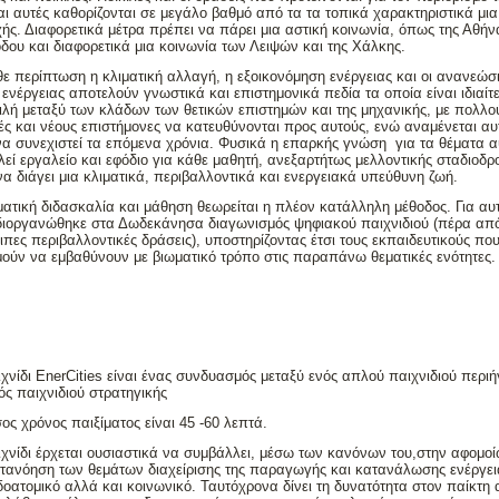
αι αυτές καθορίζονται σε μεγάλο βαθμό από τα τα τοπικά χαρακτηριστικά μια
χής. Διαφορετικά μέτρα πρέπει να πάρει μια αστική κοινωνία, όπως της Αθήν
όδου και διαφορετικά μια κοινωνία των Λειψών και της Χάλκης.
θε περίπτωση η κλιματική αλλαγή, η εξοικονόμηση ενέργειας και οι ανανεώσ
ενέργειας αποτελούν γνωστικά και επιστημονικά πεδία τα οποία είναι ιδιαίτ
ιλή μεταξύ των κλάδων των θετικών επιστημών και της μηχανικής, με πολλο
τές και νέους επιστήμονες να κατευθύνονται προς αυτούς, ενώ αναμένεται αυ
να συνεχιστεί τα επόμενα χρόνια. Φυσικά η επαρκής γνώση για τα θέματα α
εί εργαλείο και εφόδιο για κάθε μαθητή, ανεξαρτήτως μελλοντικής σταδιοδρ
α διάγει μια κλιματικά, περιβαλλοντικά και ενεργειακά υπεύθυνη ζωή.
ματική διδασκαλία και μάθηση θεωρείται η πλέον κατάλληλη μέθοδος. Για αυ
διοργανώθηκε στα Δωδεκάνησα διαγωνισμός ψηφιακού παιχνιδιού (πέρα από
πες περιβαλλοντικές δράσεις), υποστηρίζοντας έτσι τους εκπαιδευτικούς πο
μούν να εμβαθύνουν με βιωματικό τρόπο στις παραπάνω θεματικές ενότητες.
χνίδι EnerCities είναι ένας συνδυασμός μεταξύ ενός απλού παιχνιδιού περι
ός παιχνιδιού στρατηγικής
ς χρόνος παιξίματος είναι 45 -60 λεπτά.
ιχνίδι έρχεται ουσιαστικά να συμβάλλει, μέσω των κανόνων του,στην αφομο
ατανόηση των θεμάτων διαχείρισης της παραγωγής και κατανάλωσης ενέργει
δοατομικό αλλά και κοινωνικό. Ταυτόχρονα δίνει τη δυνατότητα στον παίκτη 