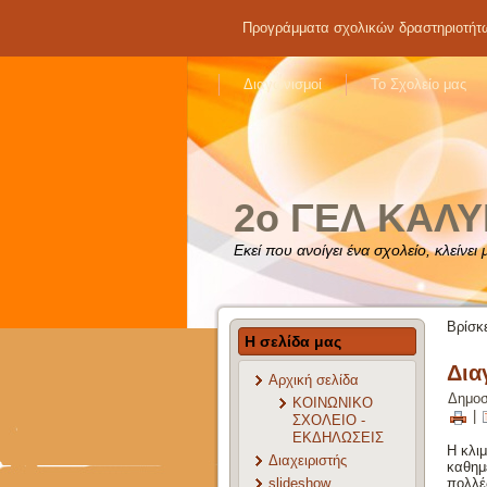
Προγράμματα σχολικών δραστηριοτήτ
Διαγωνισμοί
Το Σχολείο μας
2o ΓΕΛ ΚΑΛ
Εκεί που ανοίγει ένα σχολείο, κλείνει
Βρίσκ
Η σελίδα μας
Δια
Αρχική σελίδα
Δημοσ
ΚΟΙΝΩΝΙΚΟ
|
ΣΧΟΛΕΙΟ -
ΕΚΔΗΛΩΣΕΙΣ
Η κλιμ
Διαχειριστής
καθημε
slideshow
πολλές