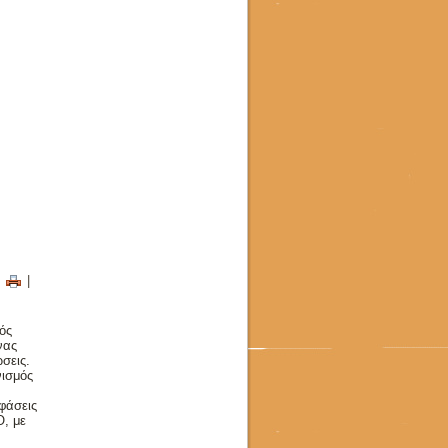
|
|
ός
νας
σεις.
ισμός
 φάσεις
, με