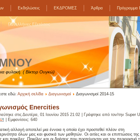
ων
Εκδηλώσεις
ΕΚΔΡΟΜΕΣ
Άρθρα
Πρόγραμμα
Πανελλήνιες Εξετάσεις
ΥΜΝΟΥ
 μια φυλακή. ( Βίκτορ Ουγκώ)
εστε εδώ:
Αρχική σελίδα
Διαγωνισμοί
Διαγωνισμοί 2014-15
γωνισμός Enercities
ιεύτηκε στις Δευτέρα, 01 Ιουνίου 2015 21:02
|
Γράφτηκε από τον/την Super U
| Εμφανίσεις: 640
ατική αλλαγή αποτελεί μια έννοια η οποία έχει προστεθεί πλέον στη
ρινότητα όλων μας και φυσικά των μαθητών. Οι αιτίες και οι επιπτώσεις της
 και ποικίλες. Ποικίλες και οι δράσεις που προτείνονται για τον περιορισμό τ