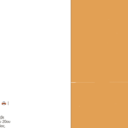
|
|
αβε
υ 20ου
ίας.