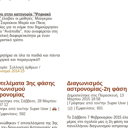
ο στην κατηγορία "Ψηφιακό
"
έλαβαν οι μαθητές: Μούγκρου
 Σαρούκου Μαρία και Πίκος
ίας για το κόμικ που δημιούργησαν
τλο "Ανάποδα", που αναφέρεται στη
αλική διαφορετικότητα με έναν
ριστικό τρόπο.
ρητήρια σε όλα τα παιδιά και πάντα
υργικά και παραγωγικά!!
ορία:
Συλλογή άρθρων
/
νισμοί 2014-15
τελέματα 3ης φάσης
Διαγωνισμός
γωνισμού
αστρονομίας-2η φάση
ρονομίας
Δημοσιεύτηκε στις Παρασκευή, 13
Μαρτίου 2015 18:58
ιεύτηκε στις Σάββατο, 28 Μαρτίου
|
Γράφτηκε από τον/την Super User
07:12
| Εμφανίσεις: 601
τηκε από τον/την Super User
|
|
Εμφανίσεις: 592
Το Σάββατο 7 Φεβρουαρίου 2015 έλ
μέρος στο σχολείο μας η 2η φάση το
ινώθηκαν τ' αποτελέσματα της 3ης
πανελλήνιου διαγωνισμού αστρονομ
 του διαγωνισμού Αστρονομίας και