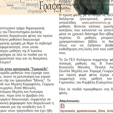
ΛΥΚΕΙΟ υπάρχει και μια 4η φάση γι
επιλογή των 5 μαθητών της Ολυμπι
Ομάδας.
Η πρώτη φάση, με το όνομα «ΕΥΔ
διεξάγεται ηλεκτρονικά, μέσ
ιστοσελίδας
www.astronomos.gr
.
μαθητές δίνονται κάποιες ερωτή
ταπτυχιακό τμήμα δημιουργικής
ασκήσεις που καλούνται να απαν
ς του Πανεπιστημίου Δυτικής
μέσα σε χρονικό διάστημα δύο εβδ
ονίας διοργάνωσε φέτος τον πρώτο
περίπου. Οι μαθητές μπορο
λήνιο μαθητικό διαγωνισμό
χρησιμοποιήσουν βιβλία, το δια
υργικής γραφής με θέμα το σεβασμό
όπως και να ζητήσουν βοήθ
αφορετικότητα, στον οποίο
καθοδήγηση στη λύση από τους καθ
είχαν μαθητές της Α΄λυκείου.
τους.
ητήρια σε όλα τα παιδιά για τη
ργικότητά τους και τις διακρίσεις
Το 2ο ΓΕΛ Καλύμνου συμμετείχε φέ
έτυχαν!
τέσσερις μαθητές της Β Λυκε
Κοπανέζο Μανόλη, Πεταλά Λευ
ίο στην κατηγορία "Τραγούδι"
Σκυλλά Μιχάλη και Χαραμή Γεώργι
 ομάδα μαθητών που έγραψε τους
για πρώτη φορά φέτος είχαμε 
ς, έκανε τη μελοποίηση και γύρισε
συμμετοχή ενός μαθητή το
eo clip του τραγουδιού "Μόνος". Το
Γυμνασίου, του Καρβέλη Ευάγγελου
ύδι των Μιχάλη Καραφύλλη, Γιώργου
εωργίου, Ατσά Μανώλη,
Όλα τα παιδιά προκρίθηκαν στη δ
άτζαρου Μιχάλη και Λυσγάρη
φάση.
άου, πέρα από το βραβείο στο
κριμένο διαγωνισμό, συμμετείχε σε
Attachments:
ρονική ψηφοφορία που διοργάνωσε η
heaven για την ανάδειξη των 5
ερων νέων τραγουδιών και έχει ήδη
Gymnasio_apotelesmata_20os_Aris