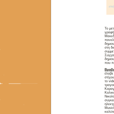
Το με
γραφή
Μακεδ
πανελ
δημιο
στη δι
συμμετ
Συγχαρ
δημιου
που π
Βραβε
έλαβε
στίχου
το vid
τραγο
Καραγ
Καλικ
Νικολ
συγκε
ηλεκτ
Music
καλύτ