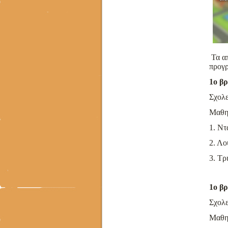
Τα α
προγ
1ο β
Σχολε
Μαθη
1. Ντ
2. Λο
3. Τρ
1ο β
Σχολε
Μαθη