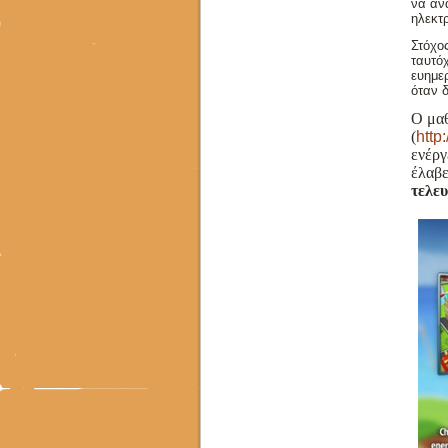
να αν
ηλεκτ
Στόχο
ταυτόχ
ευημε
όταν 
Ο μαθ
(
http
ενέργ
έλαβε
τελε