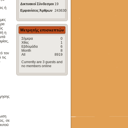
Δικτυακοί Σύνδεσμοι
19
ας ή
Εμφανίσεις Άρθρων
243630
ιμες
ερα
ύς
Μετρητής επισκεπτών
τή η
υτά
Σήμερα
0
ομίας,
Χθες
1
Εβδομάδα
6
Month
8
τό τον
All
8919
 τις
υ
Currently are 3 guests and
no members online
ήγησης
ίωση
ας, σε
αυτού