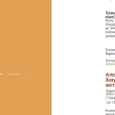
Έπαιν
κόμικ
Άννα,
Ζαχαρ
με τί
σεξου
χιουμο
Συγχα
δημιο
Κατηγ
Διαγω
Απο
δια
αστ
Δημοσ
2015 
|
Γράφ
| 
Ανακο
φάσης