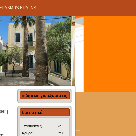
 ERASMUS BRAIINS
Ειδήσεις για εξετάσεις
ser
|
Στατιστικά
Επισκέπτες
45
Άρθρα
250
ης,