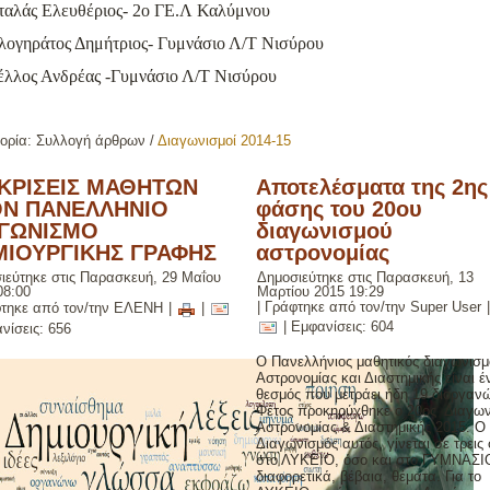
ταλάς Ελευθέριος- 2ο ΓΕ.Λ Καλύμνου
λογηράτος Δημήτριος- Γυμνάσιο Λ/Τ Νισύρου
έλλος Ανδρέας -Γυμνάσιο Λ/Τ Νισύρου
ορία:
Συλλογή άρθρων
/
Διαγωνισμοί 2014-15
ΚΡΙΣΕΙΣ ΜΑΘΗΤΩΝ
Αποτελέσματα της 2ης
ΟΝ ΠΑΝΕΛΛΗΝΙΟ
φάσης του 20ου
ΑΓΩΝΙΣΜΟ
διαγωνισμού
ΜΙΟΥΡΓΙΚΗΣ ΓΡΑΦΗΣ
αστρονομίας
ιεύτηκε στις Παρασκευή, 29 Μαΐου
Δημοσιεύτηκε στις Παρασκευή, 13
08:00
Μαρτίου 2015 19:29
|
Γράφτηκε από τον/την Super User
τηκε από τον/την ΕΛΕΝΗ
|
|
| Εμφανίσεις: 604
νίσεις: 656
Ο Πανελλήνιος μαθητικός διαγωνισμ
Αστρονομίας και Διαστημικής είναι έ
θεσμός που μετράει ήδη 19 διοργανώ
Φέτος προκηρύχθηκε ο 20ος Διαγων
Αστρονομίας & Διαστημικής 2015. Ο
Διαγωνισμός αυτός, γίνεται σε τρεις
στο ΛΥΚΕΙΟ, όσο και στο ΓΥΜΝΑΣΙΟ
διαφορετικά, βέβαια, θέματα. Για το