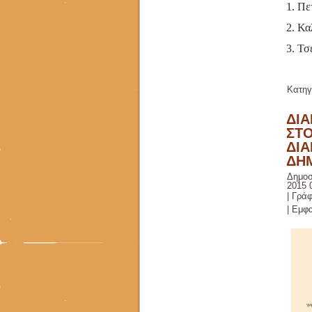
1. Πε
2. Κα
3. Τσ
Κατηγ
ΔΙΑ
ΣΤ
ΔΙ
ΔΗ
Δημοσ
2015 
|
Γράφ
| Εμφα