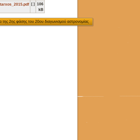
[ ]
106
tarxos_2015.pdf
kB
α της 2ης φάσης του 20ου διαγωνισμού αστρονομίας