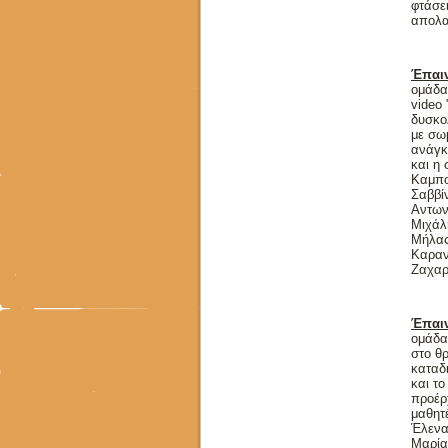
φτάσει
απολα
Έπαιν
ομάδα
video 
δυσκο
με σω
ανάγκ
και η 
Καμπο
Σαββί
Αντων
Μιχάλ
Μήλας
Καραν
Ζαχαρ
Έπαιν
ομάδα 
στο θ
καταδ
και τ
προέρχ
μαθητ
Έλενα
Μαρία