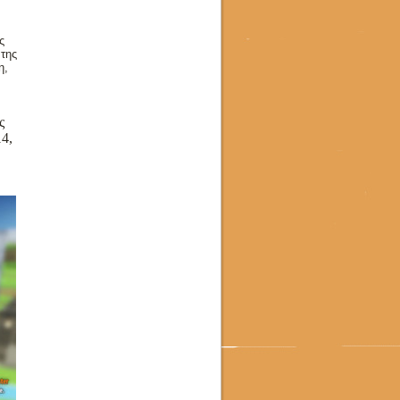
ς
 της
η,
ς
4,