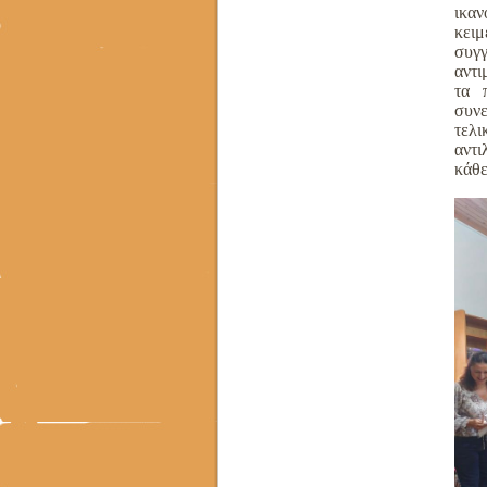
ικαν
κειμ
συγ
αντι
τα 
συνε
τελ
αντι
κάθε