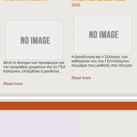
ΚΑΛΎΜΝΙΟΥΣ...
http://www.alfavita.gr/arthron/koinonia/o-
ΠΡΟΘΕΣΜΙΑ ΥΠΟΒΟΛΗΣ
moystafa-kai-i-nahint-apohairetisan-
ΔΙΚΑΙΟΛΟΓΗΤΙΚΩΝ ΓΙΑ ΤΗ
toys-kalymnioys-symmat...
ΣΥΜΜΕΤΟΧΗ ΥΠΟΨΗΦΙΩΝ ΣΤΙΣ
ΠΡΟΚΑΤΑΡΚΤΙΚΕΣ ΕΞΕΤΑΣΕΙΣ ...
Read more
Read more