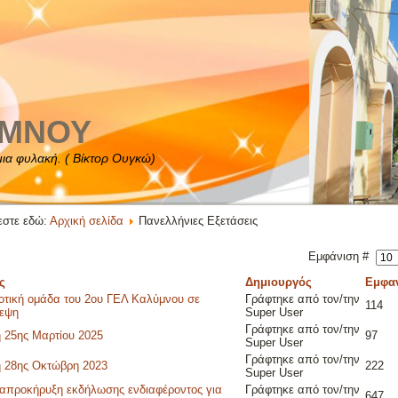
ΥΜΝΟΥ
 μια φυλακή. ( Βίκτορ Ουγκώ)
εστε εδώ:
Αρχική σελίδα
Πανελλήνιες Εξετάσεις
Εμφάνιση #
ς
Δημιουργός
Εμφαν
τική ομάδα του 2ου ΓΕΛ Καλύμνου σε
Γράφτηκε από τον/την
114
κεψη
Super User
Γράφτηκε από τον/την
ή 25ης Μαρτίου 2025
97
Super User
Γράφτηκε από τον/την
 28ης Οκτώβρη 2023
222
Super User
προκήρυξη εκδήλωσης ενδιαφέροντος για
Γράφτηκε από τον/την
647