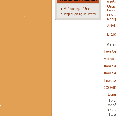
σχολι
Θεριν
Ατάκες της τάξης
Γυμνα
Δημιουργίες μαθητών
O Μου
Καλύμ
ΑΝΑ
ΕΙΔΙ
Υπο
Πανελλή
Ατάκες 
πανελλή
πανελλή
Προκηρύ
ΣΧΟΛΙΚ
Εορτ
Το 2
παρ
οποί
Τα π