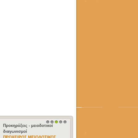
Uncategorised
1
2
3
4
5
ΘΕΡΙΝΌ ΣΧΟΛΕΊΟ ΦΥΣΙΚΉΣ
ΣΤΗΝ ΚΆΛΥΜΝΟ, ΓΙΑ ΜΑΘΗΤΈΣ