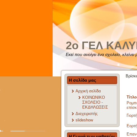
2o ΓΕΛ ΚΑΛ
Εκεί που ανοίγει ένα σχολείο, κλείνει
Βρίσκ
Η σελίδα μας
Αρχική σελίδα
Τίτλο
ΚΟΙΝΩΝΙΚΟ
ΣΧΟΛΕΙΟ -
Ρομπο
ΕΚΔΗΛΩΣΕΙΣ
επίσ
Διαχειριστής
Γιορτ
slideshow
Εορτή
Επανα
Η Γωνιά των μαθητών