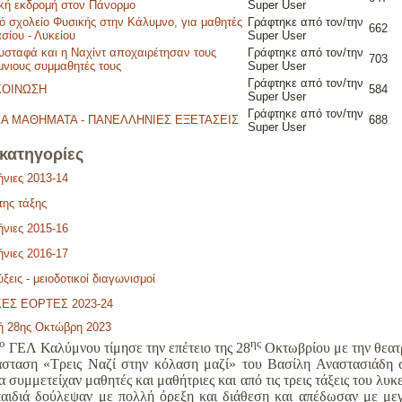
κή εκδρομή στον Πάνορμο
Super User
ό σχολείο Φυσικής στην Κάλυμνο, για μαθητές
Γράφτηκε από τον/την
662
σίου - Λυκείου
Super User
σταφά και η Ναχίντ αποχαιρέτησαν τους
Γράφτηκε από τον/την
703
νιους συμμαθητές τους
Super User
Γράφτηκε από τον/την
ΚΟΙΝΩΣΗ
584
Super User
Γράφτηκε από τον/την
ΚΑ ΜΑΘΗΜΑΤΑ - ΠΑΝΕΛΛΗΝΙΕΣ ΕΞΕΤΑΣΕΙΣ
688
Super User
κατηγορίες
νιες 2013-14
της τάξης
νιες 2015-16
νιες 2016-17
ξεις - μειοδοτικοί διαγωνισμοί
ΕΣ ΕΟΡΤΕΣ 2023-24
ή 28ης Οκτώβρη 2023
ο
ης
ΓΕΛ Καλύμνου τίμησε την επέτειο της 28
Οκτωβρίου με την θεατ
άσταση «Τρεις Ναζί στην κόλαση μαζί» του Βασίλη Αναστασιάδη 
α συμμετείχαν μαθητές και μαθήτριες και από τις τρεις τάξεις του λυκε
αιδιά δούλεψαν με πολλή όρεξη και διάθεση και απέδωσαν με με