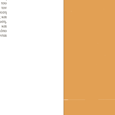
 του
 τον
θεση
 και
ωση,
 και
κόπο
νται