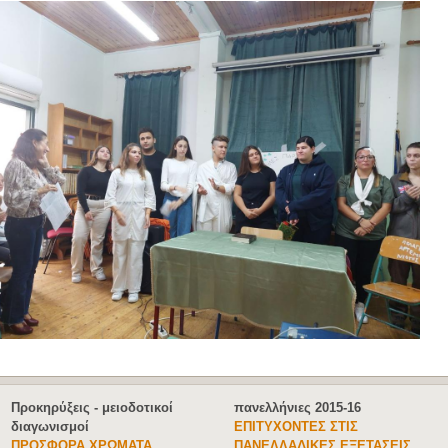
Uncategorised
πανελλήνιες 2016-17
O ΜΟΥΣΤΑΦΆ ΚΑΙ Η ΝΑΧΊΝΤ
ΠΡΟΘΕΣΜΙΑ ΓΙΑ ΑΣΤΥΝΟΜΙΚΕΣ
ΑΠΟΧΑΙΡΈΤΗΣΑΝ ΤΟΥΣ
ΣΧΟΛΕΣ 2017