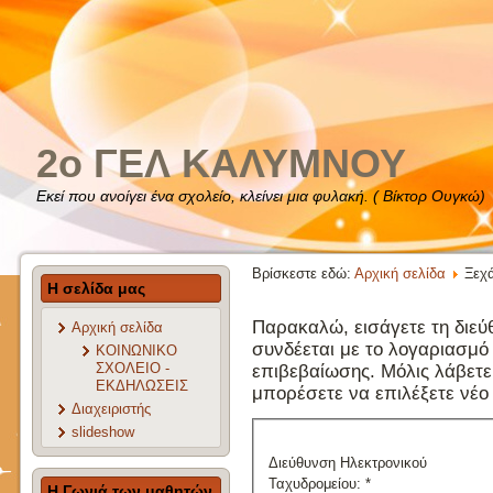
2o ΓΕΛ ΚΑΛΥΜΝΟΥ
Εκεί που ανοίγει ένα σχολείο, κλείνει μια φυλακή. ( Βίκτορ Ουγκώ)
Βρίσκεστε εδώ:
Αρχική σελίδα
Ξεχά
Η σελίδα μας
Παρακαλώ, εισάγετε τη διεύ
Αρχική σελίδα
συνδέεται με το λογαριασμό
ΚΟΙΝΩΝΙΚΟ
ΣΧΟΛΕΙΟ -
επιβεβαίωσης. Μόλις λάβετε
ΕΚΔΗΛΩΣΕΙΣ
μπορέσετε να επιλέξετε νέο
Διαχειριστής
slideshow
Διεύθυνση Ηλεκτρονικού
Ταχυδρομείου:
*
Η Γωνιά των μαθητών