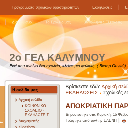
Προγράμματα σχολικών δραστηριοτήτων
Εκδηλώσεις
Ε
Διαγωνισμοί
Το Σχολείο μας
Πανελλήνιες Εξετάσεις
2o ΓΕΛ ΚΑΛΥΜΝΟΥ
Εκεί που ανοίγει ένα σχολείο, κλείνει μια φυλακή. ( Βίκτορ Ουγκώ)
Βρίσκεστε εδώ:
Αρχική σελ
Η σελίδα μας
ΕΚΔΗΛΩΣΕΙΣ
Σχολικές ε
Αρχική σελίδα
ΑΠΟΚΡΙΑΤΙΚΗ ΠΑ
ΚΟΙΝΩΝΙΚΟ
ΣΧΟΛΕΙΟ -
Δημοσιεύτηκε στις Κυριακή, 15 Φεβρ
ΕΚΔΗΛΩΣΕΙΣ
|
Γράφτηκε από τον/την ΕΛΕΝΗ
Διαχειριστής
slideshow