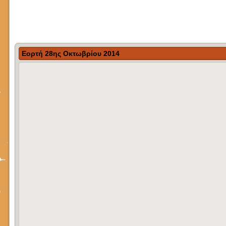
Εορτή 28ης Οκτωβρίου 2014