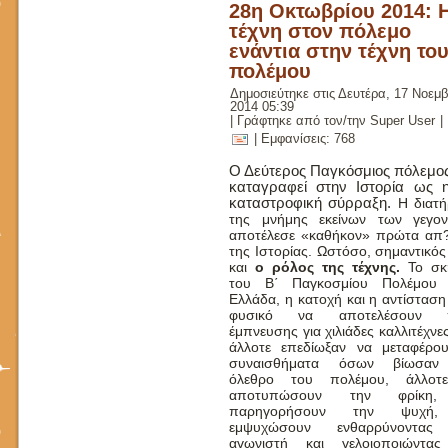
28η Οκτωβρίου 2014: 
τέχνη στον πόλεμο
ενάντια στην τέχνη το
πολέμου
Δημοσιεύτηκε στις Δευτέρα, 17 Νοεμβ
2014 05:39
|
Γράφτηκε από τον/την Super User
|
| Εμφανίσεις: 768
Ο Δεύτερος Παγκόσμιος πόλεμος
καταγραφεί στην Ιστορία ως 
καταστροφική σύρραξη.
Η διατ
της μνήμης εκείνων των γεγο
αποτέλεσε «καθήκον» πρώτα απ
της Ιστορίας. Ωστόσο, σημαντικός
και
ο ρόλος της τέχνης.
Το σκη
του Β΄ Παγκοσμίου Πολέμου 
Ελλάδα, η κατοχή και η αντίσταση
φυσικό να αποτελέσουν 
έμπνευσης για χιλιάδες καλλιτέχνε
άλλοτε επεδίωξαν να μεταφέρο
συναισθήματα όσων βίωσαν
όλεθρο του πολέμου, άλλοτ
αποτυπώσουν την φρίκη
παρηγορήσουν την ψυχή
εμψυχώσουν ενθαρρύνοντας
αγωνιστή και γελοιοποιώντας