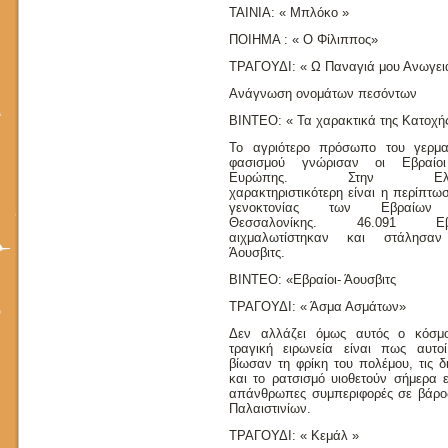
ΤΑΙΝΙΑ: « Μπλόκο »
ΠΟΙΗΜΑ : « Ο Φίλιππος»
ΤΡΑΓΟΥΔΙ: « Ω Παναγιά μου Ανωγει
Ανάγνωση ονομάτων πεσόντων
ΒΙΝΤΕΟ: « Τα χαρακτικά της Κατοχή
Το αγριότερο πρόσωπο του γερμα
φασισμού γνώρισαν οι Εβραίο
Ευρώπης. Στην Ελλ
χαρακτηριστικότερη είναι η περίπτω
γενοκτονίας των Εβραίων
Θεσσαλονίκης. 46.091 Εβρ
αιχμαλωτίστηκαν και στάλησα
Άουσβιτς.
ΒΙΝΤΕΟ: «Εβραίοι- Άουσβιτς
ΤΡΑΓΟΥΔΙ: « Άσμα Ασμάτων»
Δεν αλλάζει όμως αυτός ο κόσμ
τραγική ειρωνεία είναι πως αυτο
βίωσαν τη φρίκη του πολέμου, τις δ
και το ρατσισμό υιοθετούν σήμερα ε
απάνθρωπες συμπεριφορές σε βάρο
Παλαιστινίων.
ΤΡΑΓΟΥΔΙ: « Κεμάλ »