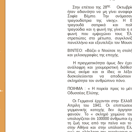
ης
Στην επέτειο της 28
Οκτωβρί
ήταν αδιανόητο να μη γίνει αναφορ
Σοφία Βέμπο. Την ονόμασ
τραγουδίστρια της νίκης». Η 
τραγουδά σατιρικά και πολε
τραγούδια και η φωνή της γίνεται η 
φωνή που εμψυχώνει τους Έλλ
στρατιώτες στο μέτωπο, συγκλονίζ
πανελλήνιο και εξευτελίζει τον Μουσο
ΒΙΝΤΕΟ: «Βάζει ο Ντούτσε τη στολή
και γελοιογραφίες της εποχής.
Η πραγματικότητα όμως δεν έχει
ανάλαφρη και χιουμοριστική διάθεσ
ίσως ακόμα και οι ίδιες οι λέξε
δυσκολεύονται να αποδώσου
σκληρότητα τον ανθρώπινο πόνο.
ΠΟΙΗΜΑ : « Η πορεία προς το μέ
Οδυσσέας Ελύτης.
Οι Γερμανοί έρχονται στην Ελλάδ
Απρίλη του 1941. Οι επιπτώσει
γερμανικής κατοχής δεν άργησ
φανούν. Το « σκληρό χειμώνα το
υπολογίζεται ότι 100000 άνθρωποι έ
τη ζωή τους από την πείνα και το
στην Αθήνα και στην υπόλοιπη Ελ
ενώ σε ολόκληρη την τετράχρονη κ