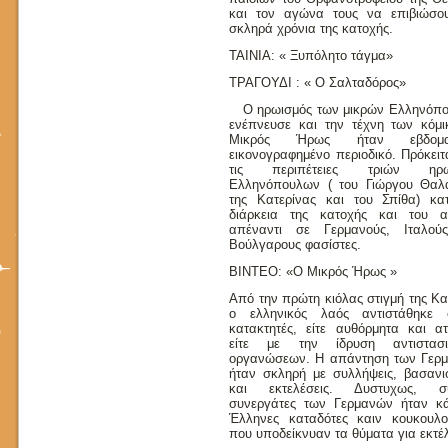
και τον αγώνα τους να επιβιώσο
σκληρά χρόνια της κατοχής.
ΤΑΙΝΙΑ: « Ξυπόλητο τάγμα»
ΤΡΑΓΟΥΔΙ : « Ο Σαλταδόρος»
Ο ηρωισμός των μικρών Ελληνόπ
ενέπνευσε και την τέχνη των κόμι
Μικρός Ήρως ήταν εβδομαδ
εικονογραφημένο περιοδικό. Πρόκειτ
τις περιπέτειες τριών ηρω
Ελληνόπουλων ( του Γιώργου Θαλ
της Κατερίνας και του Σπίθα) κα
διάρκεια της κατοχής και του 
απέναντι σε Γερμανούς, Ιταλού
Βούλγαρους φασίστες.
ΒΙΝΤΕΟ: «Ο Μικρός Ήρως »
Από την πρώτη κιόλας στιγμή της Κα
ο ελληνικός λαός αντιστάθηκε 
κατακτητές, είτε αυθόρμητα και ατ
είτε με την ίδρυση αντιστασ
οργανώσεων. Η απάντηση των Γερ
ήταν σκληρή με συλλήψεις, βασανι
και εκτελέσεις. Δυστυχως, σ
συνεργάτες των Γερμανών ήταν κά
Έλληνες καταδότες καιν κουκουλο
που υποδείκνυαν τα θύματα για εκτέ