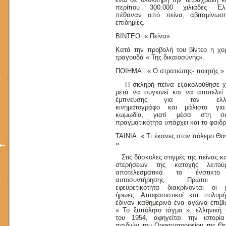
περίπου 300.000 χιλιάδες Έλ
πέθαναν από πείνα, αβιταμίνωσ
επιδημίες.
ΒΙΝΤΕΟ: « Πείνα»
Κατά την προβολή του βίντεο η χο
τραγουδά « Της δικαιοσύνης».
ΠΟΙΗΜΑ : « Ο στρατιώτης- ποιητής »
Η σκληρή πείνα εξακολούθησε χ
μετά να συγκινεί και να αποτελεί
έμπνευσης για τον ελλη
κινηματογράφο και μάλιστα γι
κωμωδία, γιατί μέσα στη σκ
πραγματικότητα υπάρχει και το φαιδρ
ΤΑΙΝΙΑ: « Τι έκανες στον πόλεμο Θα
»
Στις δύσκολες στιγμές της πείνας κ
στερήσεων της κατοχής λειτού
αποτελεσματικά το ένστικτο
αυτοσυντήρησης. Πρώτοι 
εφευρετικότητα διακρίνονται οι μ
ήρωες. Αποφασιστικοί και πολυμή
έδιναν καθημερινά ένα αγώνα επιβί
« Το ξυπόλητο τάγμα », ελληνική τ
του 1954, αφηγείται την ιστορί
παιδιών του Ορφανοτροφείου της Θε