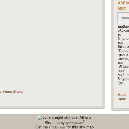
ΑΔΕΛ
ΜΟΥ
Διαβάσ
ολόκλ
το
διήγημ
του
Βιζυην
"Ποιος
ητον ο
φονεύς
του
αδελφ
μου".
Από το
διήγημ
έχει...
a Video Maker
Read
more
?
Sky map by
AstroViewer
Get the
for this sky map
HTML code