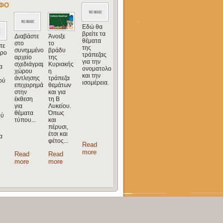
ΦΟΥ
Εδώ θα
βρείτε τα
Διαβάστε
Άνοιξε
θέματα
στο
το
τε
της
συνημμένο
βράδυ
ηρο
τράπεζας
αρχείο
της
για την
σχεδιάγραμμα
Κυριακής
α
ονοματολογία
χώρου
η
και την
άντλησης
τράπεζα
ού
ισομέρεια.
επιχειρημάτων
θεμάτων
στην
και για
έκθεση
τη Β
για
Λυκείου.
θέματα
Όπως
ού
τύπου...
και
πέρυσι,
έτσι και
α
φέτος...
Read
more
Read
Read
more
more