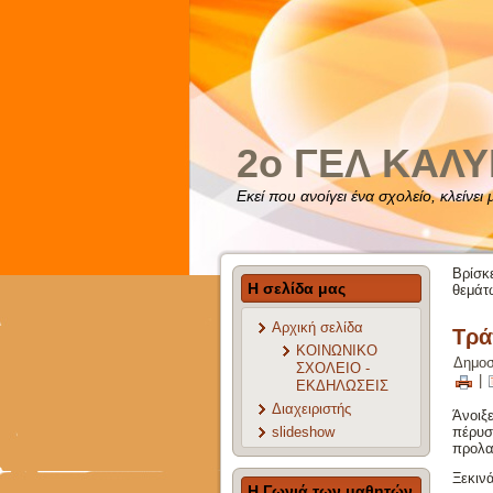
2o ΓΕΛ ΚΑΛ
Εκεί που ανοίγει ένα σχολείο, κλείνει
Βρίσκ
Η σελίδα μας
θεμάτ
Αρχική σελίδα
Τρά
ΚΟΙΝΩΝΙΚΟ
Δημοσ
ΣΧΟΛΕΙΟ -
|
ΕΚΔΗΛΩΣΕΙΣ
Διαχειριστής
Άνοιξ
slideshow
πέρυσ
προλα
Ξεκινά
Η Γωνιά των μαθητών