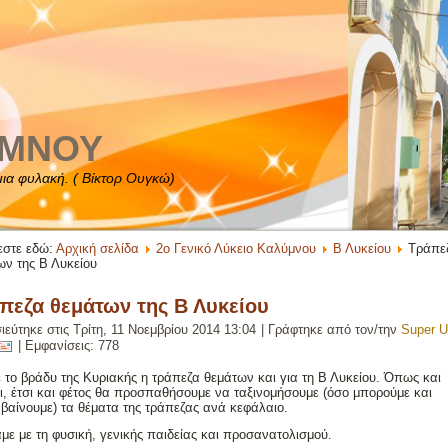
ΥΜΝΟΥ
 μια φυλακή. ( Βίκτορ Ουγκώ)
εστε εδώ:
Αρχική σελίδα
2ο Γενικό Λύκειο Καλύμνου
Β Λυκείου
Τράπε
ων της Β Λυκείου
πεζα θεμάτων της Β Λυκείου
ιεύτηκε στις Τρίτη, 11 Νοεμβρίου 2014 13:04
|
Γράφτηκε από τον/την
Super U
| Εμφανίσεις: 778
ε το βράδυ της Κυριακής η τράπεζα θεμάτων και για τη Β Λυκείου. Όπως και
ι, έτσι και φέτος θα προσπαθήσουμε να ταξινομήσουμε (όσο μπορούμε και
βαίνουμε) τα θέματα της τράπεζας ανά κεφάλαιο.
με με τη φυσική, γενικής παιδείας και προσανατολισμού.