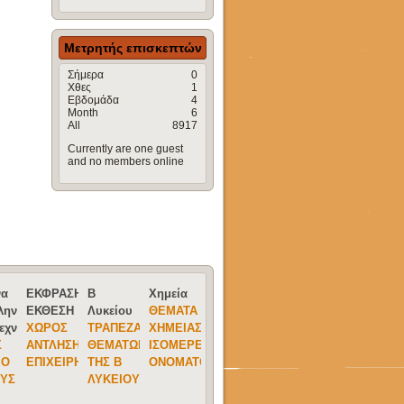
Μετρητής επισκεπτών
Σήμερα
0
Χθες
1
Εβδομάδα
4
Month
6
All
8917
Currently are one guest
and no members online
να
ΕΚΦΡΑΣΗ-
Β
Χημεία
ληνικής
ΕΚΘΕΣΗ
Λυκείου
ΘΈΜΑΤΑ
εχνίας
ΧΩΡΟΣ
ΤΡΆΠΕΖΑ
ΧΗΜΕΊΑΣ
Σ
ΑΝΤΛΗΣΗΣ
ΘΕΜΆΤΩΝ
ΙΣΟΜΕΡΕΙΑ-
 Ο
ΕΠΙΧΕΙΡΗΜΑΤΩΝ
ΤΗΣ Β
ΟΝΟΜΑΤΟΛΟΓΊΑ
ΥΣ
ΛΥΚΕΊΟΥ